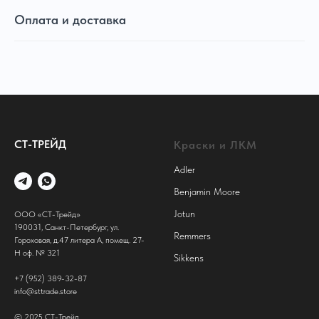
Оплата и доставка
СТ-ТРЕЙД
Краски и ЛКМ
Adler
Benjamin Moore
Jotun
ООО «СТ-Трейд»
190031, Санкт-Петербург, ул.
Remmers
Гороховая, д.47 литера А, помещ. 27-
Н оф. № 321
Sikkens
+7 (952) 389-32-87
info@sttrade.store
© 2025 СТ-Трейд