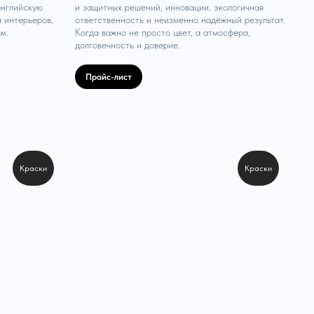
английскую
и защитных решений, инновации, экологичная
 интерьеров,
ответственность и неизменно надёжный результат.
м.
Когда важно не просто цвет, а атмосфера,
долговечность и доверие.
Прайс-лист
Краски
Краски