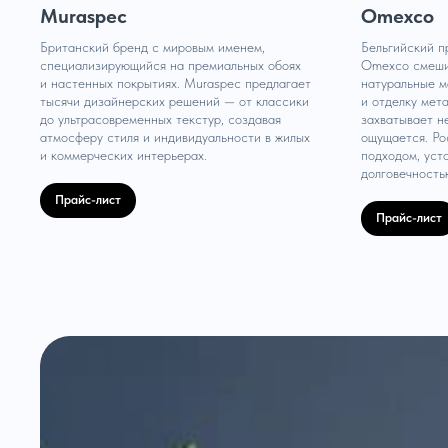
Muraspec
Omexco
Британский бренд с мировым именем,
Бельгийский п
специализирующийся на премиальных обоях
Omexco смешив
и настенных покрытиях. Muraspec предлагает
натуральные м
тысячи дизайнерских решений — от классики
и отделку мет
до ультрасовременных текстур, создавая
захватывает не
атмосферу стиля и индивидуальности в жилых
ощущается. Ро
и коммерческих интерьерах.
подходом, уст
долговечность
Прайс-лист
Прайс-лист