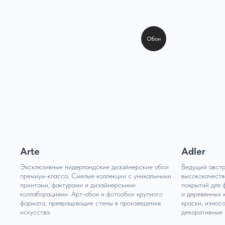
Обои
Arte
Adler
Эксклюзивные нидерландские дизайнерские обои
Ведущий австр
премиум-класса. Смелые коллекции с уникальными
высококачест
принтами, фактурами и дизайнерскими
покрытий для 
коллаборациями. Арт-обои и фотообои крупного
и деревянных 
формата, превращающие стены в произведения
краски, износо
искусства.
декоративные 