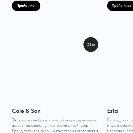
Прайс-лист
Прайс-лист
Обои
Cole & Son
Esta
Эксклюзивные британские обои премиум-класса,
Голландский с
известные своими уникальными дизайнами.
и вдохновение
Бренд славится высоким качеством изготовления,
Коллекции Est