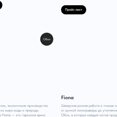
Прайс-лист
Обои
Fiona
тиль, экологичное производство
Шведская ручная работа и тонкая э
 из мира моды и природы.
от ручной линогравюры до утончённ
a Home — это гармония ярких
Обои, в которых каждый мотив про