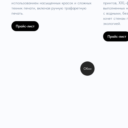
использованием насыщенных красок и сложных
принтов, XXL-
техник печати, включая ручную трафаретную
выполненных н
печать.
с водными, бе
хочет стенам 
экологией.
Прайс-лист
Прайс-лист
Обои