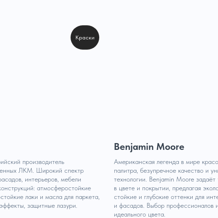
Краски
Benjamin Moore
ийский производитель
Американская легенда в мире красо
венных ЛКМ. Широкий спектр
палитра, безупречное качество и у
фасадов, интерьеров, мебели
технологии. Benjamin Moore задаёт
конструкций: атмосферостойкие
в цвете и покрытии, предлагая экол
стойкие лаки и масла для паркета,
стойкие и глубокие оттенки для инт
эффекты, защитные лазури.
и фасадов. Выбор профессионалов 
идеального цвета.