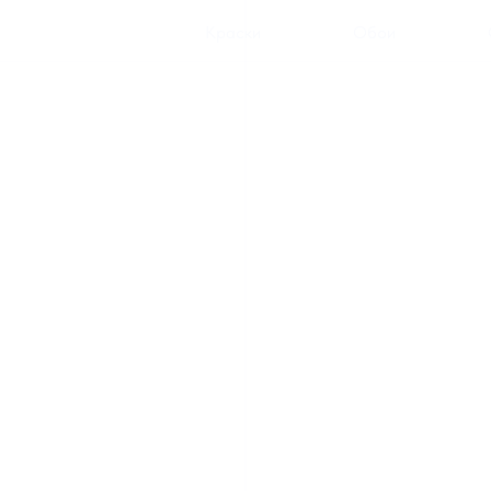
Краски
Обои
/2
ОБОИ
Бумажные и тканевые коллеции
премиальных европейских брендов
КАТАЛОГ