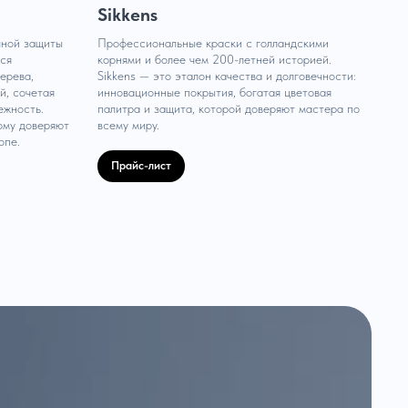
Sikkens
чной защиты
Профессиональные краски с голландскими
тся
корнями и более чем 200-летней историей.
ерева,
Sikkens — это эталон качества и долговечности:
й, сочетая
инновационные покрытия, богатая цветовая
ежность.
палитра и защита, которой доверяют мастера по
ому доверяют
всему миру.
опе.
Прайс-лист