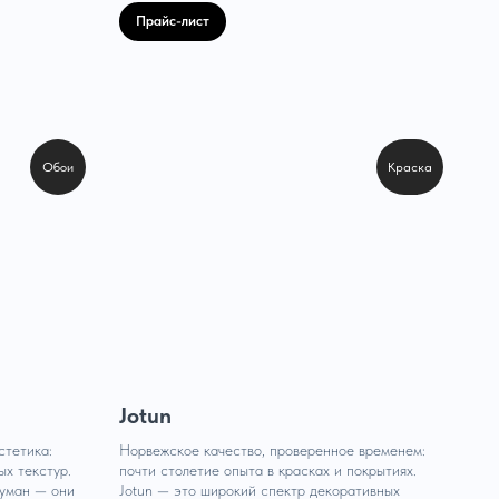
Прайс-лист
Обои
Краска
Jotun
стетика:
Норвежское качество, проверенное временем:
ых текстур.
почти столетие опыта в красках и покрытиях.
думан — они
Jotun — это широкий спектр декоративных