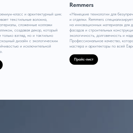
Remmers
ремиум-класс и архитектурный шик:
«Немецкие технологии для безупре
ает текстильные волокна,
и отделки. Remmers специализируе
атериалы, сложенные коллажи
на инновационных материалах для д
алликом, создавая декор, который
фасадов и строительных конструкци
 только взгляд, но и тактильно
экологичность, долговечность и над
скошный дизайн с экологическим
Профессиональное качество, котор
ойчивостью и исключительной
мастера и архитекторы по всей Евр
ю.
Прайс-лист