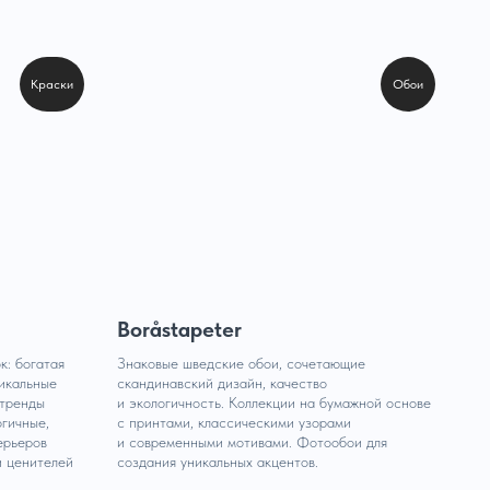
Краски
Обои
Boråstapeter
к: богатая
Знаковые шведские обои, сочетающие
никальные
скандинавский дизайн, качество
 тренды
и экологичность. Коллекции на бумажной основе
огичные,
с принтами, классическими узорами
ерьеров
и современными мотивами. Фотообои для
и ценителей
создания уникальных акцентов.