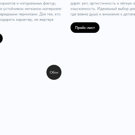
форматов и натуральных фактур,
дарят уют, артистичность и лёгкую 
а устойчивом нетканом материале
изысканность. Идеальный выбор для
звредными чернилами. Для тех, кто
где важна душа и внимание к деталя
подарить характер, не жертвуя
Прайс-лист
Обои