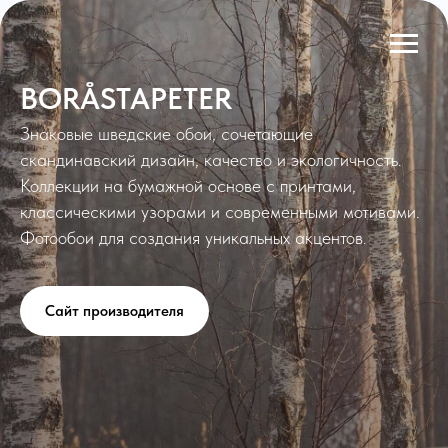
BORÅSTAPETER
Знаковые шведские обои, сочетающие
скандинавский дизайн, качество и экологичность.
Коллекции на бумажной основе с принтами,
классическими узорами и современными мотивами.
Фотообои для создания уникальных акцентов.
Сайт производителя